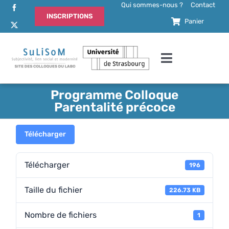
Passer
Qui sommes-nous ?
Contact
INSCRIPTIONS
au
Panier
contenu
Toggle
Navigation
Accueil
Programme Colloque
Parentalité précoce
Actualités
Télécharger
Comité d’organisation
Télécharger
196
Comité scientifique
Taille du fichier
226.73 KB
Nombre de fichiers
1
Programme