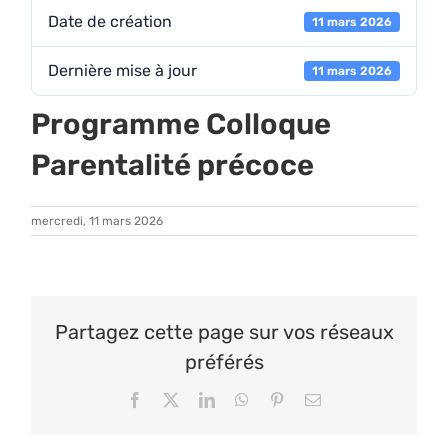
Date de création
11 mars 2026
Informations pratiques
Dernière mise à jour
11 mars 2026
Programme Colloque
Colloques passés
Parentalité précoce
RECHERCHER:
mercredi, 11 mars 2026
Partagez cette page sur vos réseaux
préférés
Facebook
X
LinkedIn
WhatsApp
Pinterest
Email