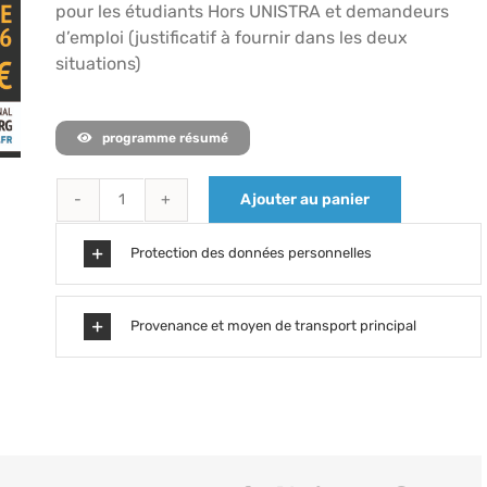
pour les étudiants Hors UNISTRA et demandeurs
d’emploi (justificatif à fournir dans les deux
situations)
programme résumé
Ajouter au panier
quantité
de
Protection des données personnelles
Inscription
individuelle
-
Provenance et moyen de transport principal
tarif
réduit
-
deux
jours
-