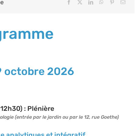
ée
Colloque
La
rencontre
clinique
gramme
9 octobre 2026
12h30) : Plénière
ogie (entrée par le jardin ou par le 12, rue Goethe)
ue analytiques et intégratif