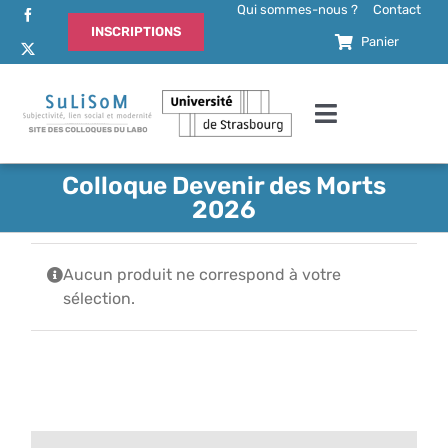
Passer
Qui sommes-nous ?
Contact
INSCRIPTIONS
au
Panier
contenu
Toggle
Navigation
Accueil
Colloque Devenir des Morts
2026
Actualités
Aucun produit ne correspond à votre
sélection.
Comité d’organisation
Comité scientifique
Programme