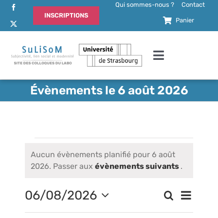
Passer
Qui sommes-nous ?
Contact
INSCRIPTIONS
au
Panier
contenu
Toggle
Navigation
Accueil
Évènements le 6 août 2026
Actualités
Évènements
Comité d’organisation
Aucun évènements planifié pour 6 août
for
Notice
2026. Passer aux
évènements suivants
.
Comité scientifique
6
06/08/2026
Naviga
Recherche
Jour
Recherch
août
Sélectionnez
de
Programme