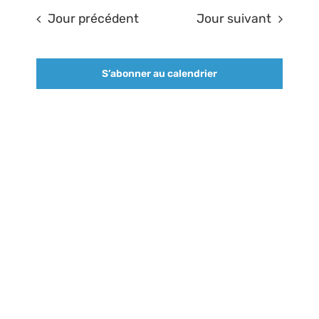
et
une
2026
vues
Jour précédent
Jour suivant
date.
navigatio
Évène
Informations pratiques
de
S’abonner au calendrier
vues
Colloques passés
Évèneme
RECHERCHER: