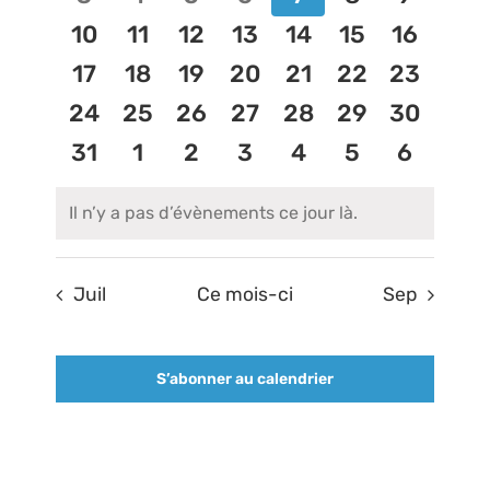
vues
évènements
évènements
évènements
évènements
évènements
évènements
évènem
0
0
0
0
0
0
0
10
11
12
13
14
15
16
Informations pratiques
Évèneme
évènements
évènements
évènements
évènements
évènements
évènements
évènem
0
0
0
0
0
0
0
17
18
19
20
21
22
23
évènements
évènements
évènements
évènements
évènements
évènements
évènem
0
0
0
0
0
0
0
24
25
26
27
28
29
30
Colloques passés
évènements
évènements
évènements
évènements
évènements
évènements
évènem
0
0
0
0
0
0
0
31
1
2
3
4
5
6
évènements
évènements
évènements
évènements
évènements
évènements
évènem
RECHERCHER:
Il n’y a pas d’évènements ce jour là.
Notice
Juil
Ce mois-ci
Sep
S’abonner au calendrier